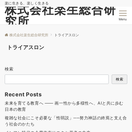
楽に生きる、楽しく生きる
株式会社楽生総合研
究所
Menu
株式会社楽生総合研究所
トライアスロン
トライアスロン
検索
検索
Recent Posts
未来を育てる教育へ —— 画一性から多様性へ、AIと共に歩む
日本の教育
複雑な社会にこそ必要な「性弱説」──努力神話の終焉と支え合
う社会のかたち